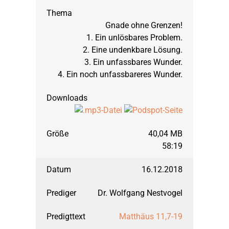
Titusbrief
September 2015: Matt
Gnade ohne Grenzen!
1. Ein unlösbares Problem.
März 2015: Matthäus,
2. Eine undenkbare Lösung.
3. Ein unfassbares Wunder.
4. Ein noch unfassbareres Wunder.
September 2014: H
März 2014: Jakobu
40,04 MB
58:19
September 2013: 1. M
16.12.2018
März 2013: 1. Mose,
Dr. Wolfgang Nestvogel
Matthäus 11,7-19
September 2012: 1. M