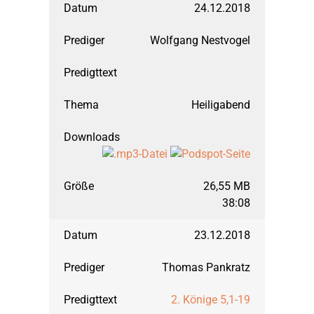
24.12.2018
2011
Jona
September 2019: Mat
Wolfgang Nestvogel
2010
Maria – ein Wegweis
März 2019: Matthäus
2009
Markus
März 2018: Matthäus
Heiligabend
2008
Mutproben der Bibel
September 2017: Galat
26,55 MB
2007
Nehemia
März 2017: Galater, T
38:08
23.12.2018
2006
Römerbrief
September 2016: Gala
Thomas Pankratz
2005
Sendschreiben
März 2016: Matthäus,
2. Könige 5,1-19