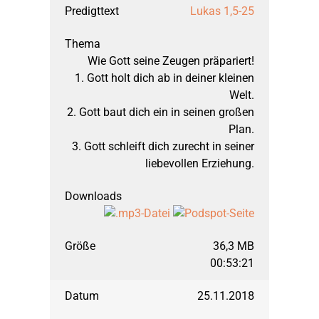
September 2005: Richt
Lukas 1,5-25
März 2005: Richter, T
Wie Gott seine Zeugen präpariert!
1. Gott holt dich ab in deiner kleinen
Welt.
September 2004: Hi
2. Gott baut dich ein in seinen großen
Plan.
März 2004: Hebräerbri
3. Gott schleift dich zurecht in seiner
liebevollen Erziehung.
September 2003: Hebr
März 2003: Hebräerbri
36,3 MB
00:53:21
September 2002: 1. 
25.11.2018