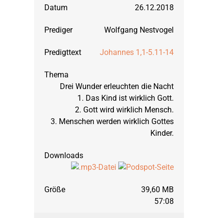
26.12.2018
Wolfgang Nestvogel
2017
Daniel
September 2023: Lu
Johannes 1,1-5.11-14
2016
Der Anfang der Welt
März 2023: Johann
Drei Wunder erleuchten die Nacht
2015
Die Könige Israels
September 2022: Ps
1. Das Kind ist wirklich Gott.
2. Gott wird wirklich Mensch.
3. Menschen werden wirklich Gottes
2014
Epheserbrief
März 2022: Psalm 
Kinder.
2013
Göttliche Waffenrü
September 2021: 2. 
39,60 MB
2012
Habakuk
März 2021: 1. Thess
57:08