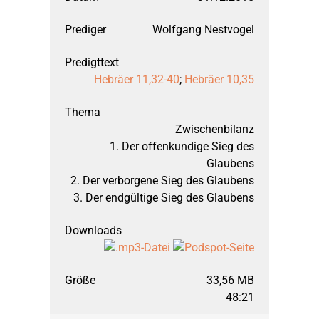
Wolfgang Nestvogel
Kurzporträt
2024
1. Thessalonicher
Predigten zum Adve
BEG-Newsletter
Biblischer Unterricht
Programm
Anfahrt
Hebräer 11,32-40
;
Hebräer 10,35
2023
1. Johannesbrief
Weihnachtspredigt
Aktuelle Veranstaltun
Kindergottesdienst
Über die Bibeltage
Links
Zwischenbilanz
2022
Philipperbrief
Karfreitagspredigte
Außen- und Anlaufstel
Kids Club
Bibeltage bisher
Spenden
1. Der offenkundige Sieg des
Glaubens
2021
1. Mose
Osterpredigten
März 2026: Offenba
Fragen
Inside BEG
Fragen & Anregungen
2. Der verborgene Sieg des Glaubens
3. Der endgültige Sieg des Glaubens
2020
1. Timotheusbrief
Predigten zu Pfings
September 2025: Of
Downloads
Seniorenkreis
2019
Apostelgeschichte
Evangelistische Pre
März 2025: Offenba
Bücherstube
33,56 MB
48:21
2018
Bergpredigt
März 2024: Offenba