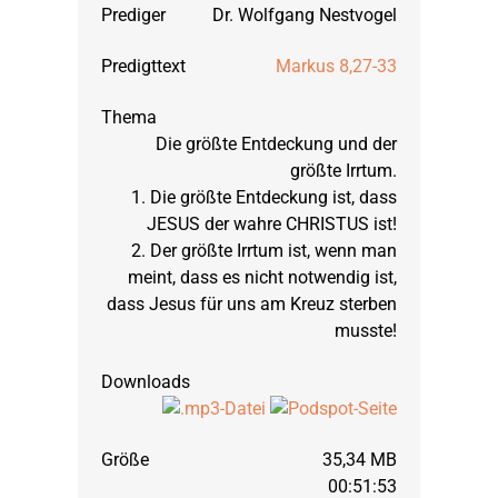
Dr. Wolfgang Nestvogel
März 2002: 1. und 2. 
Markus 8,27-33
September 2001: 1. u
Die größte Entdeckung und der
März 2001: Hosea, Te
größte Irrtum.
1. Die größte Entdeckung ist, dass
JESUS der wahre CHRISTUS ist!
September 2000: Hose
2. Der größte Irrtum ist, wenn man
meint, dass es nicht notwendig ist,
dass Jesus für uns am Kreuz sterben
März 2000: Markus, Te
musste!
September 1999: Mark
35,34 MB
März 1999: Markus, T
00:51:53