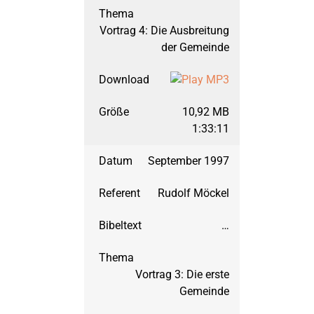
2011
Jona
September 2019: Mat
Vortrag 4: Die Ausbreitung
der Gemeinde
2010
Maria – ein Wegweis
März 2019: Matthäus
2009
Markus
März 2018: Matthäus
10,92 MB
1:33:11
2008
Mutproben der Bibel
September 2017: Galat
September 1997
Rudolf Möckel
2007
Nehemia
März 2017: Galater, T
…
2006
Römerbrief
September 2016: Gala
Vortrag 3: Die erste
2005
Sendschreiben
März 2016: Matthäus,
Gemeinde