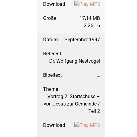
Titusbrief
September 2015: Matt
17,14 MB
2:26:16
März 2015: Matthäus,
September 1997
September 2014: H
Dr. Wolfgang Nestvogel
März 2014: Jakobu
…
September 2013: 1. M
Vortrag 2: Startschuss –
von Jesus zur Gemeinde /
März 2013: 1. Mose,
Teil 2
September 2012: 1. M