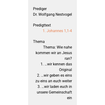
Kurzporträt
2024
1. Thessalonicher
Predigten zum Adve
BEG-Newsletter
Biblischer Unterricht
Programm
Anfahrt
Dr. Wolfgang Nestvogel
2023
1. Johannesbrief
Weihnachtspredigt
Aktuelle Veranstaltun
Kindergottesdienst
Über die Bibeltage
Links
1. Johannes 1,1-4
2022
Philipperbrief
Karfreitagspredigte
Außen- und Anlaufstel
Kids Club
Bibeltage bisher
Spenden
Thema: Wie nahe
kommen wir an Jesus
ran?
2021
1. Mose
Osterpredigten
März 2026: Offenba
Fragen
Inside BEG
Fragen & Anregungen
1. …wir kennen das
Original
2020
1. Timotheusbrief
Predigten zu Pfings
September 2025: Of
Downloads
Seniorenkreis
2. …wir geben es eins
zu eins an euch weiter
3. …wir laden euch in
2019
Apostelgeschichte
Evangelistische Pre
März 2025: Offenba
Bücherstube
unsere Gemeinschaft
ein
2018
Bergpredigt
März 2024: Offenba