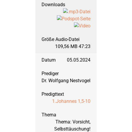
2017
Daniel
September 2023: Lu
2016
Der Anfang der Welt
März 2023: Johann
109,56 MB 47:23
2015
Die Könige Israels
September 2022: Ps
05.05.2024
2014
Epheserbrief
März 2022: Psalm 
Dr. Wolfgang Nestvogel
2013
Göttliche Waffenrü
September 2021: 2. 
1.Johannes 1,5-10
2012
Habakuk
März 2021: 1. Thess
Thema: Vorsicht,
Selbsttäuschung!