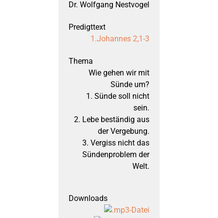
Dr. Wolfgang Nestvogel
Titusbrief
September 2015: Matt
1.Johannes 2,1-3
März 2015: Matthäus,
Wie gehen wir mit
September 2014: H
Sünde um?
1. Sünde soll nicht
sein.
März 2014: Jakobu
2. Lebe beständig aus
der Vergebung.
3. Vergiss nicht das
September 2013: 1. M
Sündenproblem der
Welt.
März 2013: 1. Mose,
September 2012: 1. M