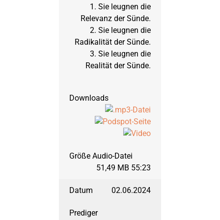
1. Sie leugnen die
2011
Jona
September 2019: Mat
Relevanz der Sünde.
2. Sie leugnen die
2010
Maria – ein Wegweis
März 2019: Matthäus
Radikalität der Sünde.
3. Sie leugnen die
Realität der Sünde.
2009
Markus
März 2018: Matthäus
2008
Mutproben der Bibel
September 2017: Galat
2007
Nehemia
März 2017: Galater, T
51,49 MB 55:23
2006
Römerbrief
September 2016: Gala
02.06.2024
2005
Sendschreiben
März 2016: Matthäus,