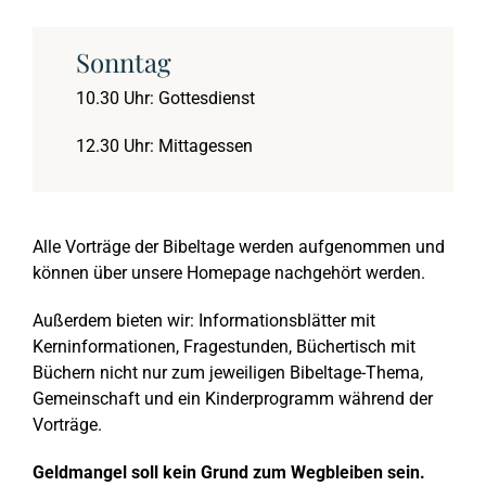
2011
Jona
September 2019: Mat
Sonntag
2010
Maria – ein Wegweis
März 2019: Matthäus
10.30 Uhr: Gottesdienst
12.30 Uhr: Mittagessen
2009
Markus
März 2018: Matthäus
2008
Mutproben der Bibel
September 2017: Galat
Alle Vorträge der Bibeltage werden aufgenommen und
können über unsere Homepage nachgehört werden.
2007
Nehemia
März 2017: Galater, T
Außerdem bieten wir:
Informationsblätter mit
Kerninformationen, Fragestunden, Büchertisch mit
Büchern nicht nur zum jeweiligen Bibeltage-Thema,
2006
Römerbrief
September 2016: Gala
Gemeinschaft und ein Kinderprogramm während der
Vorträge.
2005
Sendschreiben
März 2016: Matthäus,
Geldmangel soll kein Grund zum Wegbleiben sein.