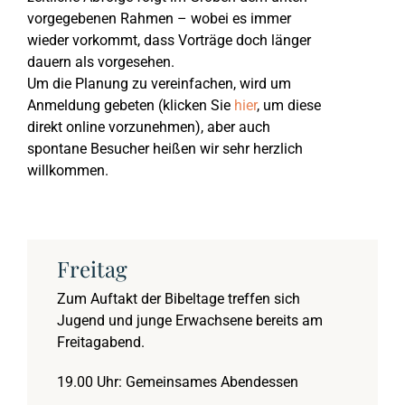
vorgegebenen Rahmen – wobei es immer
wieder vorkommt, dass Vorträge doch länger
Kurzporträt
2024
1. Thessalonicher
Predigten zum Adve
BEG-Newsletter
Biblischer Unterricht
Programm
Anfahrt
dauern als vorgesehen.
Um die Planung zu vereinfachen, wird um
Anmeldung gebeten (klicken Sie
hier
, um diese
2023
1. Johannesbrief
Weihnachtspredigt
Aktuelle Veranstaltun
Kindergottesdienst
Über die Bibeltage
Links
direkt online vorzunehmen), aber auch
spontane Besucher heißen wir sehr herzlich
2022
Philipperbrief
Karfreitagspredigte
Außen- und Anlaufstel
Kids Club
Bibeltage bisher
Spenden
willkommen.
2021
1. Mose
Osterpredigten
März 2026: Offenba
Fragen
Inside BEG
Fragen & Anregungen
Freitag
2020
1. Timotheusbrief
Predigten zu Pfings
September 2025: Of
Downloads
Seniorenkreis
Zum Auftakt der Bibeltage treffen sich
Jugend und junge Erwachsene bereits am
Freitagabend.
2019
Apostelgeschichte
Evangelistische Pre
März 2025: Offenba
Bücherstube
19.00 Uhr: Gemeinsames Abendessen
2018
Bergpredigt
März 2024: Offenba