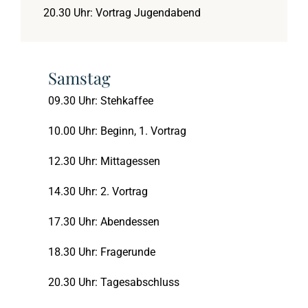
20.30 Uhr: Vortrag Jugendabend
2017
Daniel
September 2023: Lu
Samstag
2016
Der Anfang der Welt
März 2023: Johann
09.30 Uhr: Stehkaffee
10.00 Uhr: Beginn, 1. Vortrag
2015
Die Könige Israels
September 2022: Ps
12.30 Uhr: Mittagessen
2014
Epheserbrief
März 2022: Psalm 
14.30 Uhr: 2. Vortrag
17.30 Uhr: Abendessen
2013
Göttliche Waffenrü
September 2021: 2. 
18.30 Uhr: Fragerunde
2012
Habakuk
März 2021: 1. Thess
20.30 Uhr: Tagesabschluss