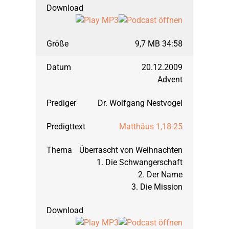
Titusbrief
September 2015: Matt
9,7 MB 34:58
März 2015: Matthäus,
20.12.2009
Advent
September 2014: H
Dr. Wolfgang Nestvogel
März 2014: Jakobu
Matthäus 1,18-25
Überrascht von Weihnachten
September 2013: 1. M
1. Die Schwangerschaft
2. Der Name
März 2013: 1. Mose,
3. Die Mission
September 2012: 1. M