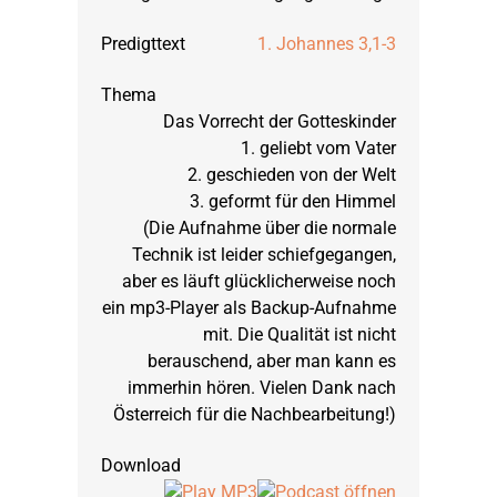
1. Johannes 3,1-3
2017
Daniel
September 2023: Lu
Das Vorrecht der Gotteskinder
1. geliebt vom Vater
2016
Der Anfang der Welt
März 2023: Johann
2. geschieden von der Welt
3. geformt für den Himmel
2015
Die Könige Israels
September 2022: Ps
(Die Aufnahme über die normale
Technik ist leider schiefgegangen,
aber es läuft glücklicherweise noch
2014
Epheserbrief
März 2022: Psalm 
ein mp3-Player als Backup-Aufnahme
mit. Die Qualität ist nicht
berauschend, aber man kann es
2013
Göttliche Waffenrü
September 2021: 2. 
immerhin hören. Vielen Dank nach
Österreich für die Nachbearbeitung!)
2012
Habakuk
März 2021: 1. Thess