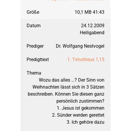
2011
Jona
September 2019: Mat
10,1 MB 41:43
2010
Maria – ein Wegweis
März 2019: Matthäus
24.12.2009
Heiligabend
2009
Markus
März 2018: Matthäus
Dr. Wolfgang Nestvogel
1. Timotheus 1,15
2008
Mutproben der Bibel
September 2017: Galat
Wozu das alles …? Der Sinn von
2007
Nehemia
März 2017: Galater, T
Weihnachten lässt sich in 3 Sätzen
beschreiben. Können Sie diesen ganz
persönlich zustimmen?
2006
Römerbrief
September 2016: Gala
1. Jesus ist gekommen
2. Sünder werden gerettet
2005
Sendschreiben
März 2016: Matthäus,
3. Ich gehöre dazu