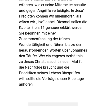
erfahren, wie er seine Mitarbeiter schulte
und gegen Angriffe verteidigte. In Jesu’
Kurzporträt
2024
1. Thessalonicher
Predigten zum Adve
BEG-Newsletter
Biblischer Unterricht
Programm
Anfahrt
Predigten können wir hineinhören, als
wären wir „live“ dabei. Diesmal sollen die
Kapitel 8 bis 11 genauer erklärt werden.
2023
1. Johannesbrief
Weihnachtspredigt
Aktuelle Veranstaltun
Kindergottesdienst
Über die Bibeltage
Links
Sie beginnen mit einer
Zusammenfassung der frühen
2022
Philipperbrief
Karfreitagspredigte
Außen- und Anlaufstel
Kids Club
Bibeltage bisher
Spenden
Wundertätigkeit und führen bis zu den
herausfordernden Worten über Johannes
den Täufer. Wer ein engeres Verhältnis
2021
1. Mose
Osterpredigten
März 2026: Offenba
Fragen
Inside BEG
Fragen & Anregungen
zu Jesus Christus sucht, neuen Mut für
die Nachfolge braucht und die
Prioritäten seines Lebens überprüfen
2020
1. Timotheusbrief
Predigten zu Pfings
September 2025: Of
Downloads
Seniorenkreis
will, sollte die Vorträge dieser Bibeltage
anhören.
2019
Apostelgeschichte
Evangelistische Pre
März 2025: Offenba
Bücherstube
2018
Bergpredigt
März 2024: Offenba