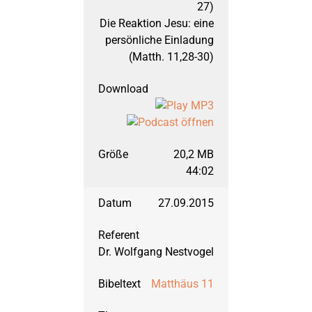
27)
2011
Jona
September 2019: Mat
Die Reaktion Jesu: eine
persönliche Einladung
2010
Maria – ein Wegweis
März 2019: Matthäus
(Matth. 11,28-30)
2009
Markus
März 2018: Matthäus
2008
Mutproben der Bibel
September 2017: Galat
20,2 MB
44:02
2007
Nehemia
März 2017: Galater, T
27.09.2015
2006
Römerbrief
September 2016: Gala
Dr. Wolfgang Nestvogel
Matthäus 11
2005
Sendschreiben
März 2016: Matthäus,