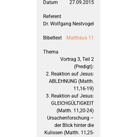
27.09.2015
2017
Daniel
September 2023: Lu
Dr. Wolfgang Nestvogel
Matthäus 11
2016
Der Anfang der Welt
März 2023: Johann
Vortrag 3, Teil 2
2015
Die Könige Israels
September 2022: Ps
(Predigt):
2. Reaktion auf Jesus:
2014
Epheserbrief
März 2022: Psalm 
ABLEHNUNG (Matth.
11,16-19)
3. Reaktion auf Jesus:
2013
Göttliche Waffenrü
September 2021: 2. 
GLEICHGÜLTIGKEIT
(Matth. 11,20-24)
Ursachenforschung –
2012
Habakuk
März 2021: 1. Thess
der Blick hinter die
Kulissen (Matth. 11,25-