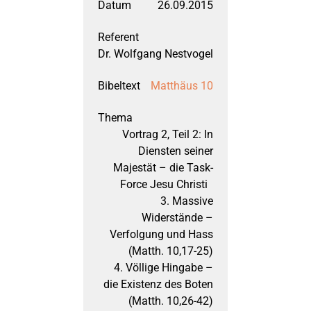
26.09.2015
März 2012: 1. Mose, 
Dr. Wolfgang Nestvogel
September 2011: 1. 
Matthäus 10
März 2011: Joel
Vortrag 2, Teil 2: In
Diensten seiner
September 2010: 2. 
Majestät – die Task-
Force Jesu Christi
3. Massive
März 2010: 1. Petrus
Widerstände –
Verfolgung und Hass
(Matth. 10,17-25)
September 2009: J
4. Völlige Hingabe –
die Existenz des Boten
(Matth. 10,26-42)
März 2009: Maleach