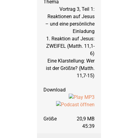
Titusbrief
September 2015: Matt
Vortrag 3, Teil 1:
Reaktionen auf Jesus
– und eine persönliche
März 2015: Matthäus,
Einladung
1. Reaktion auf Jesus:
ZWEIFEL (Matth. 11,1-
September 2014: H
6)
Eine Klarstellung: Wer
ist der Größte? (Matth.
März 2014: Jakobu
11,7-15)
September 2013: 1. M
März 2013: 1. Mose,
20,9 MB
45:39
September 2012: 1. M