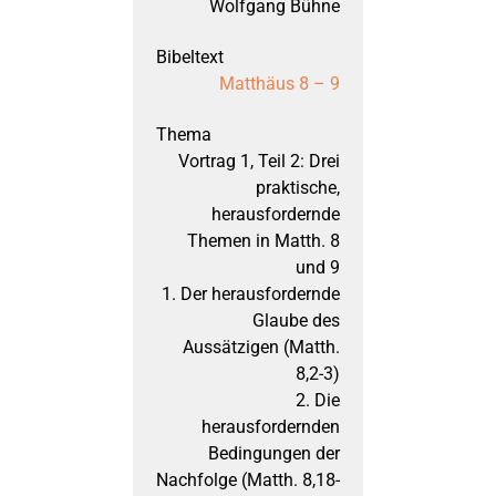
Wolfgang Bühne
März 2002: 1. und 2. 
Matthäus 8 – 9
September 2001: 1. u
Vortrag 1, Teil 2: Drei
März 2001: Hosea, Te
praktische,
herausfordernde
September 2000: Hose
Themen in Matth. 8
und 9
1. Der herausfordernde
März 2000: Markus, Te
Glaube des
Aussätzigen (Matth.
8,2-3)
September 1999: Mark
2. Die
herausfordernden
Bedingungen der
März 1999: Markus, T
Nachfolge (Matth. 8,18-