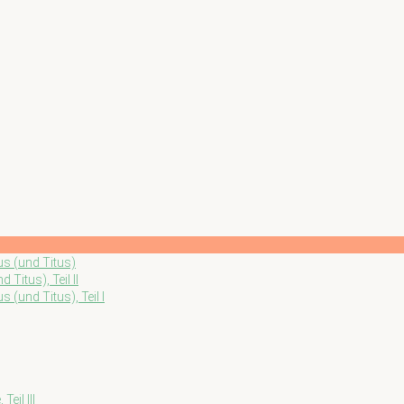
us (und Titus)
Titus), Teil II
 (und Titus), Teil I
eil III