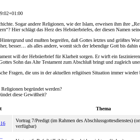
9:02+01:00
schichte. Sogar andere Religionen, wie der Islam, erweisen ihm ihre „R
ngern“? Hier schlägt das Herz des Hebräerbriefes, der diesen Namen sei
 Hintergrund und mußten begreifen, daß Gottes letztes und größtes Wor
öher, besser… als alles andere, womit sich der lebendige Gott bis dah
ment will der Hebräerbrief für Klarheit sorgen. Er wirft ein faszinier
e Gottes Sohn das Alte Testament zum Abschluß bringt und zugleich unen
che Fragen, die uns in der aktuellen religiösen Situation immer wieder
n Religionen begründet werden?
ründet diese Gewißheit?
t
Thema
Vortrag 7/Predigt (im Rahmen des Abschlussgottesdienstes) (onl
-16
verfügbar)
 –