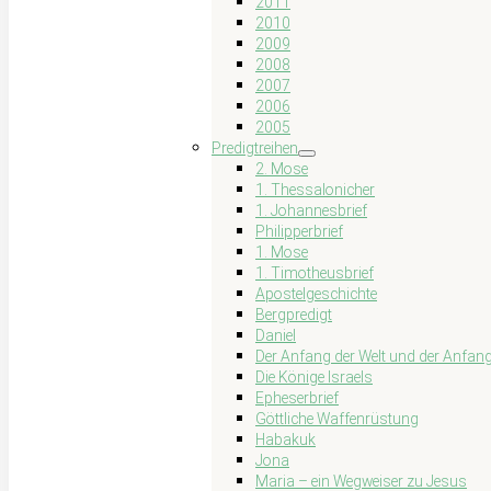
2011
2010
2009
2008
2007
2006
2005
Predigtreihen
2. Mose
1. Thessalonicher
1. Johannesbrief
Philipperbrief
1. Mose
1. Timotheusbrief
Apostelgeschichte
Bergpredigt
Daniel
Der Anfang der Welt und der Anfang
Die Könige Israels
Epheserbrief
Göttliche Waffenrüstung
Habakuk
Jona
Maria – ein Wegweiser zu Jesus