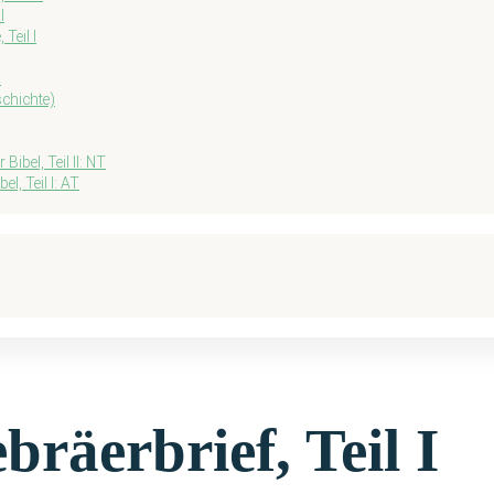
I
Teil I
I
chichte)
ibel, Teil II: NT
l, Teil I: AT
räerbrief, Teil I