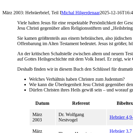
März 2003: Hebräerbrief, Teil I
Michal Hilgerdenaar
2025-12-16T16:4
Viele halten Jesus für eine respektable Persönlichkeit der Ge
Jesu Christi gegenüber allen Religionsstiftern und „Heilsbri
Sie kamen größtenteils aus einem hebräischen, also jüdischen
Offenbarung im Alten Testament bedeutet. Jesus ist größer, h
An der kritischen Schaltstelle zwischen altem und neuem Testa
auf Gottes Heilsgeschichte mit dem Volk Israel. Er zeigt, wi
Deshalb finden wir in diesem Buch den Schlüssel für dramatis
Welches Verhältnis haben Christen zum Judentum?
Wie kann die Überlegenheit Jesu Christi gegenüber de
Dürfen Christen ihres Heils gewiß sein – und worauf g
Datum
Referent
Bibeltex
März
Dr. Wolfgang
Hebräer 4,9
2003
Nestvogel
März
Hebräer 3,7