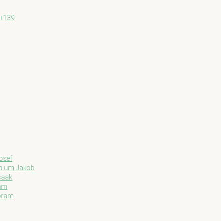
0+139
Josef
ma um Jakob
Isaak
ham
Abram