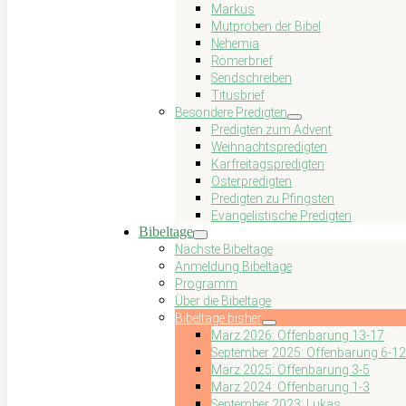
Markus
Mutproben der Bibel
Nehemia
Römerbrief
Sendschreiben
Titusbrief
Besondere Predigten
Predigten zum Advent
Weihnachtspredigten
Karfreitagspredigten
Osterpredigten
Predigten zu Pfingsten
Evangelistische Predigten
Bibeltage
Nächste Bibeltage
Anmeldung Bibeltage
Programm
Über die Bibeltage
Bibeltage bisher
März 2026: Offenbarung 13-17
September 2025: Offenbarung 6-12
März 2025: Offenbarung 3-5
März 2024: Offenbarung 1-3
September 2023: Lukas