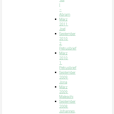
Teil
I
–
Abram
März
2011:
Joel
September
2010:
2.
Petrusbrief
März
2010:
1.
Petrusbrief
September
2009:
Jona
März
2009:
Maleachi
September
2008:
Johannes,