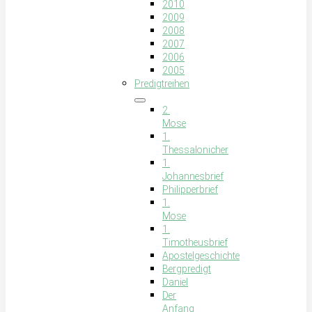
2010
2009
2008
2007
2006
2005
Predigtreihen
2.
Mose
1.
Thessalonicher
1.
Johannesbrief
Philipperbrief
1.
Mose
1.
Timotheusbrief
Apostelgeschichte
Bergpredigt
Daniel
Der
Anfang