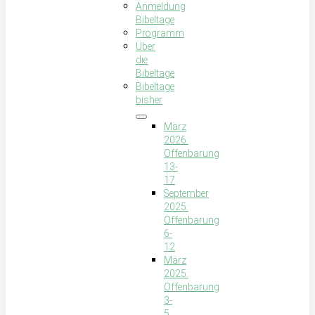
Anmeldung
Bibeltage
Programm
Über
die
Bibeltage
Bibeltage
bisher
März
2026:
Offenbarung
13-
17
September
2025:
Offenbarung
6-
12
März
2025:
Offenbarung
3-
5