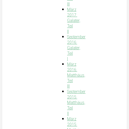
III
März
2017:
Galater,
Teil
II
September
2016:
Galater,
Teil
I
März
2016:
Matthäus,
Teil
III
September
2015:
Matthäus,
Teil
II
März
2015: