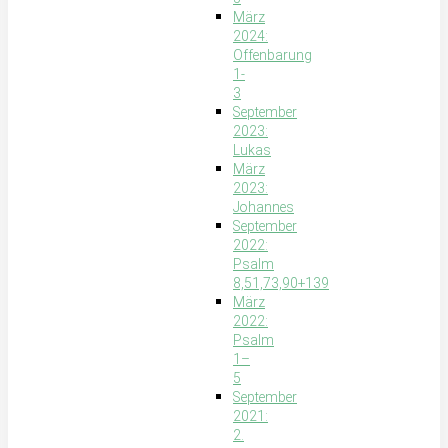
März
2024:
Offenbarung
1-
3
September
2023:
Lukas
März
2023:
Johannes
September
2022:
Psalm
8,51,73,90+139
März
2022:
Psalm
1–
5
September
2021:
2.