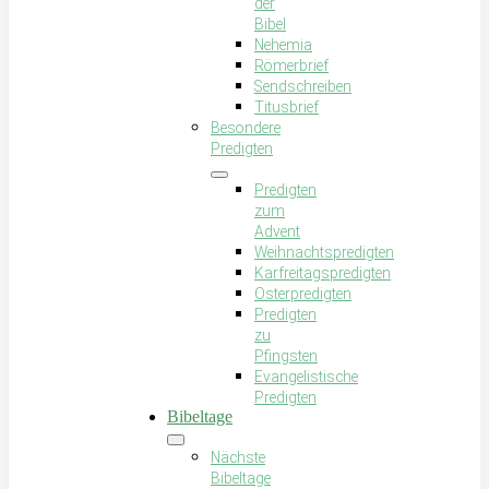
der
Bibel
Nehemia
Römerbrief
Sendschreiben
Titusbrief
Besondere
Predigten
Predigten
zum
Advent
Weihnachtspredigten
Karfreitagspredigten
Osterpredigten
Predigten
zu
Pfingsten
Evangelistische
Predigten
Bibeltage
Nächste
Bibeltage