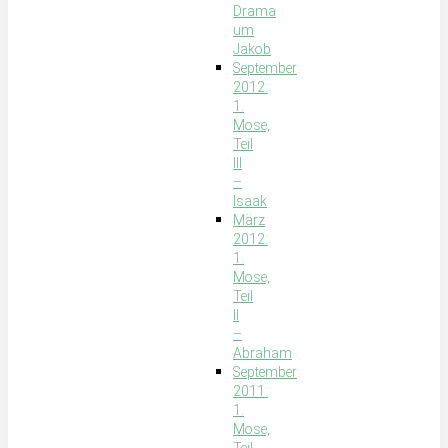
Drama
um
Jakob
September
2012:
1.
Mose,
Teil
III
–
Isaak
März
2012:
1.
Mose,
Teil
II
–
Abraham
September
2011:
1.
Mose,