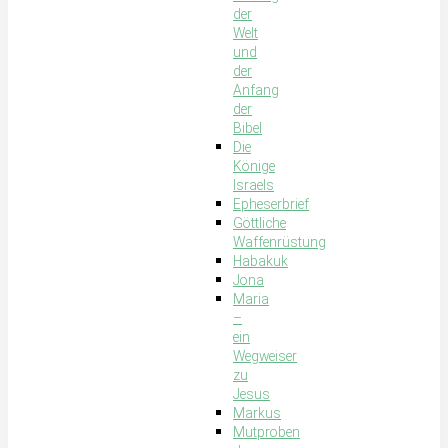
der
Welt
und
der
Anfang
der
Bibel
Die
Könige
Israels
Epheserbrief
Göttliche
Waffenrüstung
Habakuk
Jona
Maria
–
ein
Wegweiser
zu
Jesus
Markus
Mutproben