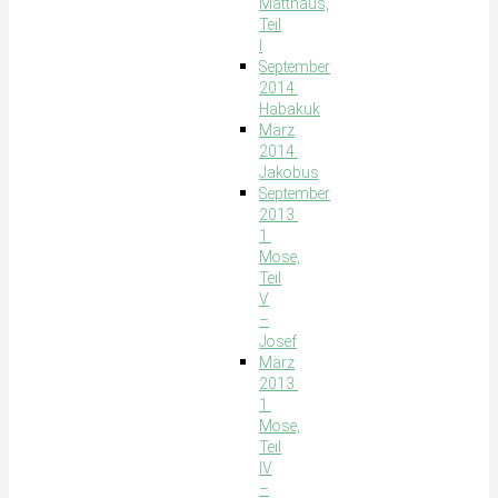
Matthäus,
Teil
I
September
2014:
Habakuk
März
2014:
Jakobus
September
2013:
1.
Mose,
Teil
V
–
Josef
März
2013:
1.
Mose,
Teil
IV
–