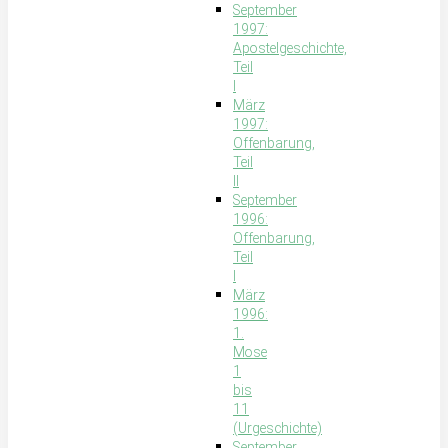
September
1997:
Apostelgeschichte,
Teil
I
März
1997:
Offenbarung,
Teil
II
September
1996:
Offenbarung,
Teil
I
März
1996:
1.
Mose
1
bis
11
(Urgeschichte)
September