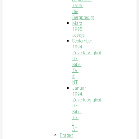
1995:
Die
Bergpredigt
März
1995:
Jesaja
September
1994:
Zuverlässigkeit
der
Bibel,
Teil
II:
NT
Januar
1994:
Zuverlässigkeit
der
Bibel,
Teil
I:
AT
Fragen