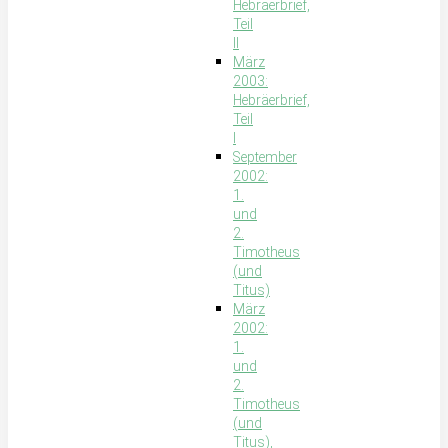
Hebräerbrief,
Teil
II
März
2003:
Hebräerbrief,
Teil
I
September
2002:
1.
und
2.
Timotheus
(und
Titus)
März
2002:
1.
und
2.
Timotheus
(und
Titus),