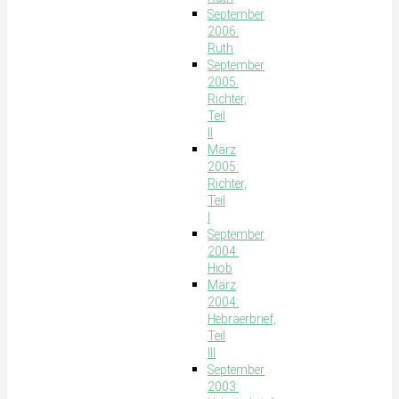
September
2006:
Ruth
September
2005:
Richter,
Teil
II
März
2005:
Richter,
Teil
I
September
2004:
Hiob
März
2004:
Hebräerbrief,
Teil
III
September
2003: