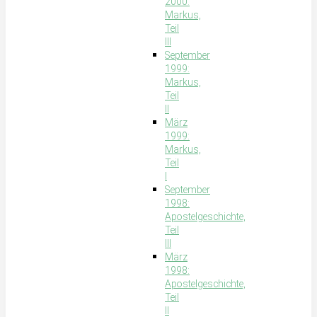
2000:
Markus,
Teil
III
September
1999:
Markus,
Teil
II
März
1999:
Markus,
Teil
I
September
1998:
Apostelgeschichte,
Teil
III
März
1998:
Apostelgeschichte,
Teil
II