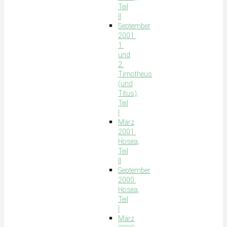
Teil
II
September
2001:
1.
und
2.
Timotheus
(und
Titus),
Teil
I
März
2001:
Hosea,
Teil
II
September
2000:
Hosea,
Teil
I
März