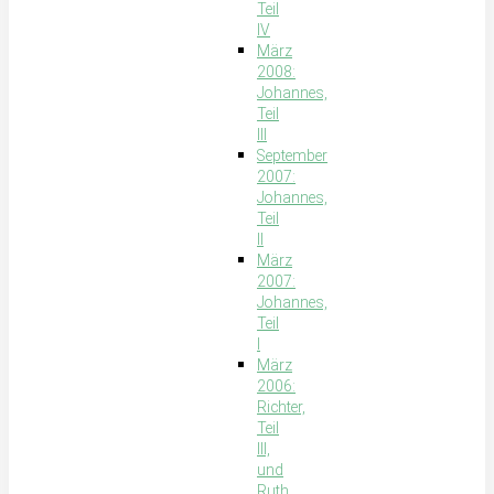
Teil
IV
März
2008:
Johannes,
Teil
III
September
2007:
Johannes,
Teil
II
März
2007:
Johannes,
Teil
I
März
2006:
Richter,
Teil
III,
und
Ruth