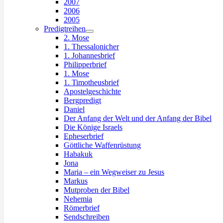
2007
2006
2005
Predigtreihen
2. Mose
1. Thessalonicher
1. Johannesbrief
Philipperbrief
1. Mose
1. Timotheusbrief
Apostelgeschichte
Bergpredigt
Daniel
Der Anfang der Welt und der Anfang der Bibel
Die Könige Israels
Epheserbrief
Göttliche Waffenrüstung
Habakuk
Jona
Maria – ein Wegweiser zu Jesus
Markus
Mutproben der Bibel
Nehemia
Römerbrief
Sendschreiben