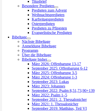
Titusbrief
Besondere Predigten
Predigten zum Advent
Weihnachtspredigten
Karfreitagspredigten
Osterpredigten
Predigten zu Pfingsten
Evangelistische Predigten
Bibeltage
Nächste Bibeltage
Anmeldung Bibeltage
Programm
Über die Bibeltage
Bibeltage bisher
März 2026: Offenbarung 13-17
September 2025: Offenbarung 6-12
März 2025: Offenbarung 3-5
März 2024: Offenbarung 1-3
September 2023: Lukas
März 2023: Johannes
September 2022: Psalm 8,51,73,90+139
März 2022: Psalm 1–5
September 2021: 2. Thessalonicher
März 2021: 1. Thessalonicher
September 2019: Matthäus, Teil VI