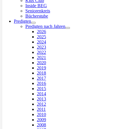
Kids Club
Inside BEG
Seniorenkreis
Bücherstube
Predigten
Predigten nach Jahren
2026
2025
2024
2023
2022
2021
2020
2019
2018
2017
2016
2015
2014
2013
2012
2011
2010
2009
2008