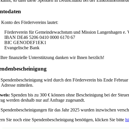
rkannt, so dass diese Spenden in Deutschland bei der Einkommensste
ntodaten
 Konto des Fördervereins lautet:
Förderverein für Gemeindewachstum und Mission Langenhagen e. 
IBAN DE46 5206 0410 0000 6170 67
BIC GENODEF1EK1
Evangelische Bank
 Ihre finanzielle Unterstützung danken wir Ihnen herzlich!
endenbescheinigung
 Spendenbescheinigung wird durch den Förderverein bis Ende Februar fü
 Adresse mitteilen.
weis:
Spenden bis zu 300 € können ohne Bescheinigung bei der Steuer
rag werden deshalb nur auf Anfrage zugesandt.
 Spendenbescheinigungen für das Jahr 2025 wurden inzwischen verschic
ern Sie noch eine Spendenbescheinigung benötigen, klicken Sie bitte
hi