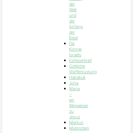
der
Welt
und
der
Anfang
der
Bibel
Die
Könige
Israels
Epheserbrief
Göttliche
Waffenrüstung
Habakuk
Jona
Maria
–
ein
Wegweiser
zu
Jesus
Markus
Mutproben