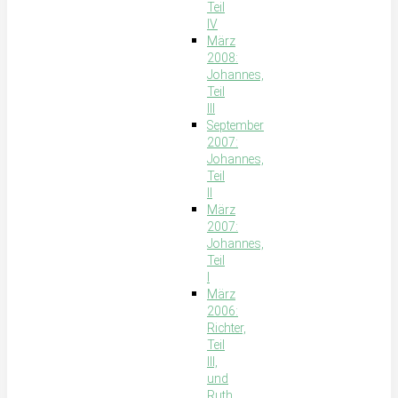
Teil
IV
März
2008:
Johannes,
Teil
III
September
2007:
Johannes,
Teil
II
März
2007:
Johannes,
Teil
I
März
2006:
Richter,
Teil
III,
und
Ruth