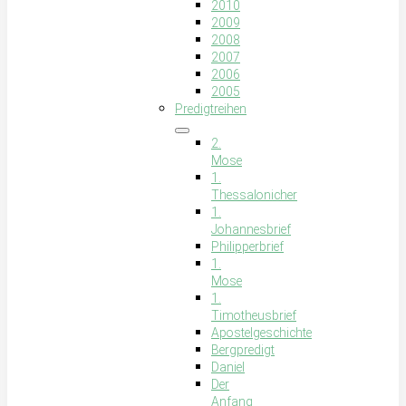
2010
2009
2008
2007
2006
2005
Predigtreihen
2.
Mose
1.
Thessalonicher
1.
Johannesbrief
Philipperbrief
1.
Mose
1.
Timotheusbrief
Apostelgeschichte
Bergpredigt
Daniel
Der
Anfang