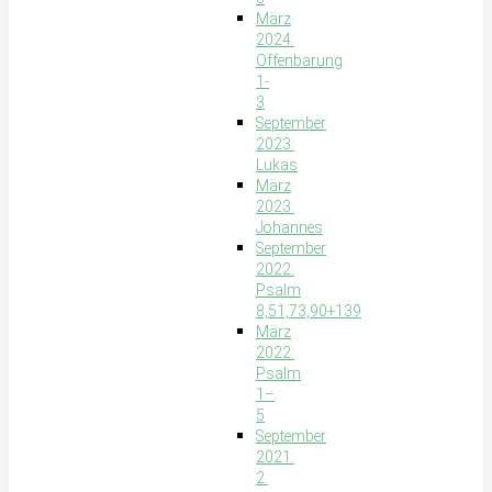
März
2024:
Offenbarung
1-
3
September
2023:
Lukas
März
2023:
Johannes
September
2022:
Psalm
8,51,73,90+139
März
2022:
Psalm
1–
5
September
2021:
2.