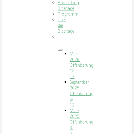
Anmeldung
Bibeltage
Programm
Über
die
Bibeltage
Bibeltage
bisher
März
2026:
Offenbarung
13-
17
September
2025:
Offenbarung
6-
12
März
2025:
Offenbarung
3-
5