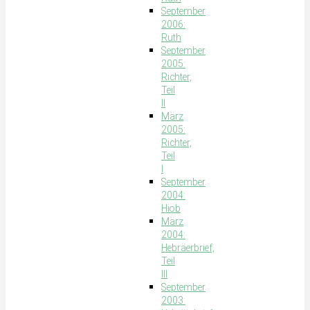
September
2006:
Ruth
September
2005:
Richter,
Teil
II
März
2005:
Richter,
Teil
I
September
2004:
Hiob
März
2004:
Hebräerbrief,
Teil
III
September
2003: