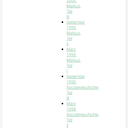
2000:
Markus,
Teil
III
September
1999:
Markus,
Teil
II
März
1999:
Markus,
Teil
I
September
1998:
Apostelgeschichte,
Teil
III
März
1998:
Apostelgeschichte,
Teil
II