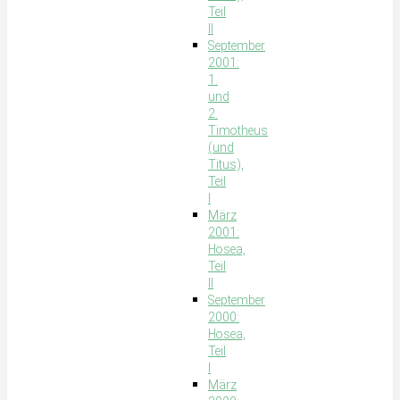
Teil
II
September
2001:
1.
und
2.
Timotheus
(und
Titus),
Teil
I
März
2001:
Hosea,
Teil
II
September
2000:
Hosea,
Teil
I
März