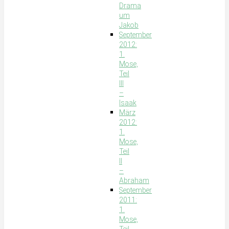
Drama
um
Jakob
September
2012:
1.
Mose,
Teil
III
–
Isaak
März
2012:
1.
Mose,
Teil
II
–
Abraham
September
2011:
1.
Mose,