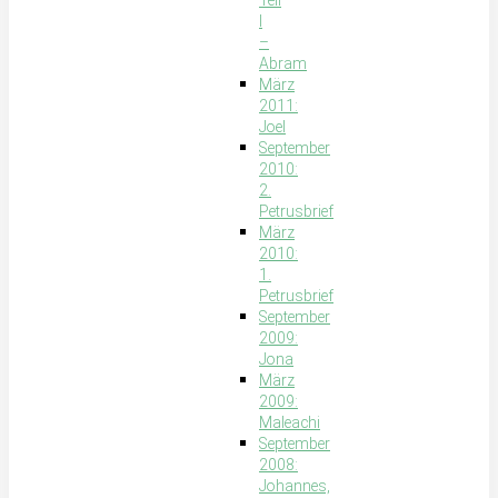
Teil
I
–
Abram
März
2011:
Joel
September
2010:
2.
Petrusbrief
März
2010:
1.
Petrusbrief
September
2009:
Jona
März
2009:
Maleachi
September
2008:
Johannes,