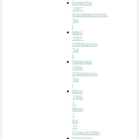
September
1997:
Apostelgeschichte,
Teil
I
März
1997:
Offenbarung,
Teil
II
September
1996:
Offenbarung,
Teil
I
März
1996:
1.
Mose
1
bis
11
(Urgeschichte)
September