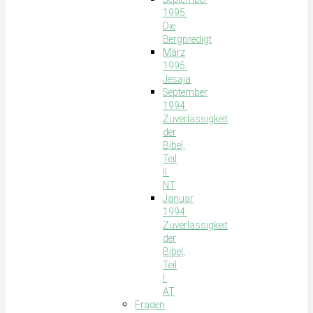
1995:
Die
Bergpredigt
März
1995:
Jesaja
September
1994:
Zuverlässigkeit
der
Bibel,
Teil
II:
NT
Januar
1994:
Zuverlässigkeit
der
Bibel,
Teil
I:
AT
Fragen