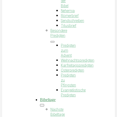
der
Bibel
Nehemia
Römerbrief
Sendschreiben
Titusbrief
Besondere
Predigten
Predigten
zum
Advent
Weihnachtspredigten
Karfreitagspredigten
Osterpredigten
Predigten
zu
Pfingsten
Evangelistische
Predigten
Bibeltage
Nächste
Bibeltage