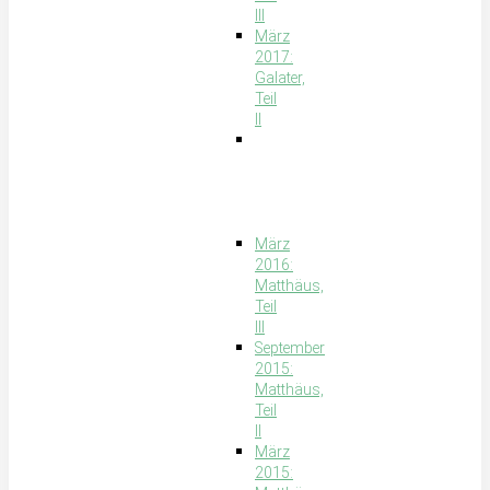
III
März
2017:
Galater,
Teil
II
September
2016:
Galater,
Teil
I
März
2016:
Matthäus,
Teil
III
September
2015:
Matthäus,
Teil
II
März
2015: