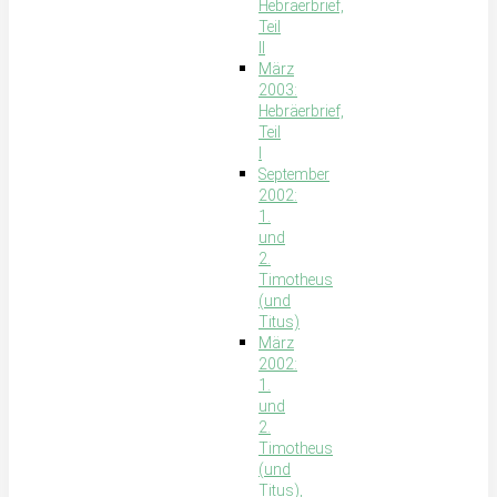
Hebräerbrief,
Teil
II
März
2003:
Hebräerbrief,
Teil
I
September
2002:
1.
und
2.
Timotheus
(und
Titus)
März
2002:
1.
und
2.
Timotheus
(und
Titus),