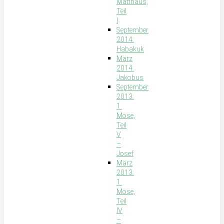
Matthäus,
Teil
I
September
2014:
Habakuk
März
2014:
Jakobus
September
2013:
1.
Mose,
Teil
V
–
Josef
März
2013:
1.
Mose,
Teil
IV
–