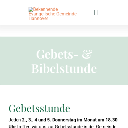
Zum
Inhalt
Toggle
springen
Navigation
Gemeinde
Gebets- &
Veranstaltungen
Gemeindeprofil
Bibelstunde
Predigten
Bekenntnis
Gottesdienste
Bibeltage
Gemein­de­lei­tung
Gebets- & Bibelstunde
Predigten nach Jahre
Gebetsstunde
Kontakt
2026
Gemeindebüro
Jugend
Predigtreihen
Nächste Bibeltage
Jeden
2
., 3., 4 und 5. Donnerstag im Monat um 18.30
Immobilie unterstüt
Termine
2025
2. Mose
Gemeindebörse
Teen-Kreis
Besondere Predigten
Anmeldung Bibeltage
Kontakt
Uhr
treffen wir uns zur Gebetsstunde in der Gemeinde.