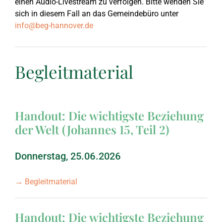
einen Audio-Livestream zu verfolgen. Bitte wenden Sie
sich in diesem Fall an das Gemeindebüro unter
info@beg-hannover.de
2017
Daniel
September 2023: Lu
Begleitmaterial
2016
Der Anfang der Welt
März 2023: Johann
2015
Die Könige Israels
September 2022: Ps
Handout: Die wichtigste Beziehung
der Welt (Johannes 15, Teil 2)
2014
Epheserbrief
März 2022: Psalm 
Donnerstag, 25.06.2026
2013
Göttliche Waffenrü
September 2021: 2. 
→ Begleitmaterial
2012
Habakuk
März 2021: 1. Thess
Handout: Die wichtigste Beziehung