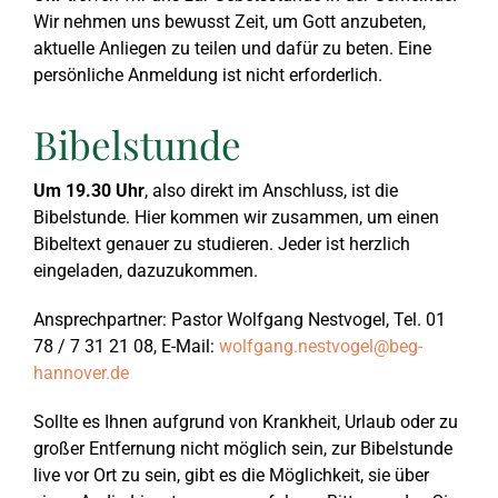
Wir nehmen uns bewusst Zeit, um Gott anzubeten,
aktuelle Anliegen zu teilen und dafür zu beten. Eine
Kurzporträt
2024
1. Thessalonicher
Predigten zum Adve
BEG-Newsletter
Biblischer Unterricht
Programm
Anfahrt
persönliche Anmeldung ist nicht erforderlich.
Bibelstunde
2023
1. Johannesbrief
Weihnachtspredigt
Aktuelle Veranstaltun
Kindergottesdienst
Über die Bibeltage
Links
Um 19.30 Uhr
, also direkt im Anschluss, ist die
2022
Philipperbrief
Karfreitagspredigte
Außen- und Anlaufstel
Kids Club
Bibeltage bisher
Spenden
Bibelstunde. Hier kommen wir zusammen, um einen
Bibeltext genauer zu studieren. Jeder ist herzlich
eingeladen, dazuzukommen.
2021
1. Mose
Osterpredigten
März 2026: Offenba
Fragen
Inside BEG
Fragen & Anregungen
Ansprechpartner: Pastor Wolfgang Nestvogel, Tel. 01
78 / 7 31 21 08, E-Mail:
wolfgang.nestvogel@beg-
2020
1. Timotheusbrief
Predigten zu Pfings
September 2025: Of
Downloads
Seniorenkreis
hannover.de
Sollte es Ihnen aufgrund von Krankheit, Urlaub oder zu
2019
Apostelgeschichte
Evangelistische Pre
März 2025: Offenba
Bücherstube
großer Entfernung nicht möglich sein, zur Bibelstunde
live vor Ort zu sein, gibt es die Möglichkeit, sie über
2018
Bergpredigt
März 2024: Offenba