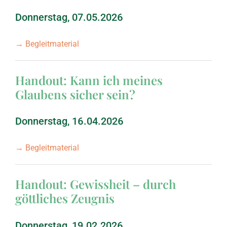
Titusbrief
September 2015: Matt
Donnerstag, 07.05.2026
→ Begleitmaterial
März 2015: Matthäus,
Handout: Kann ich meines
September 2014: H
Glaubens sicher sein?
März 2014: Jakobu
Donnerstag, 16.04.2026
→ Begleitmaterial
September 2013: 1. M
Handout: Gewissheit – durch
März 2013: 1. Mose,
göttliches Zeugnis
September 2012: 1. M
Donnerstag, 19.02.2026