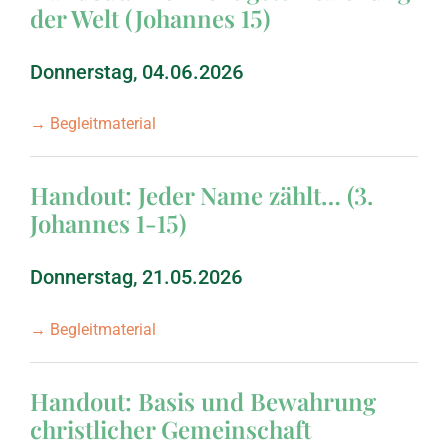
der Welt (Johannes 15)
2011
Jona
September 2019: Mat
Donnerstag, 04.06.2026
2010
Maria – ein Wegweis
März 2019: Matthäus
→ Begleitmaterial
2009
Markus
März 2018: Matthäus
Handout: Jeder Name zählt… (3.
2008
Mutproben der Bibel
September 2017: Galat
Johannes 1-15)
Donnerstag, 21.05.2026
2007
Nehemia
März 2017: Galater, T
→ Begleitmaterial
2006
Römerbrief
September 2016: Gala
Handout: Basis und Bewahrung
2005
Sendschreiben
März 2016: Matthäus,
christlicher Gemeinschaft