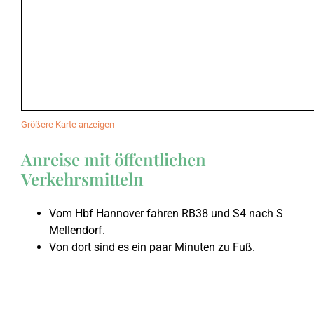
2017
Daniel
September 2023: Lu
2016
Der Anfang der Welt
März 2023: Johann
Größere Karte anzeigen
2015
Die Könige Israels
September 2022: Ps
Anreise mit öffentlichen
Verkehrsmitteln
2014
Epheserbrief
März 2022: Psalm 
Vom Hbf Hannover fahren RB38 und S4 nach S
Mellendorf.
2013
Göttliche Waffenrü
September 2021: 2. 
Von dort sind es ein paar Minuten zu Fuß.
2012
Habakuk
März 2021: 1. Thess