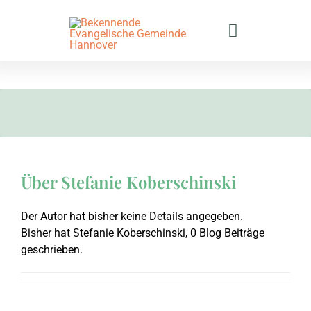
Zum
Inhalt
Toggle
springen
Navigation
Gemeinde
Veranstaltungen
Gemeindeprofil
Predigten
Bekenntnis
Gottesdienste
Über
Stefanie Koberschinski
Bibeltage
Gemein­de­lei­tung
Gebets- & Bibelstunde
Predigten nach Jahre
Der Autor hat bisher keine Details angegeben.
Bisher hat Stefanie Koberschinski, 0 Blog Beiträge
geschrieben.
Kontakt
2026
Gemeindebüro
Jugend
Predigtreihen
Nächste Bibeltage
Immobilie unterstüt
Termine
2025
2. Mose
Gemeindebörse
Teen-Kreis
Besondere Predigten
Anmeldung Bibeltage
Kontakt